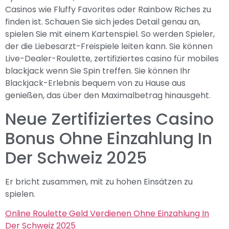
Casinos wie Fluffy Favorites oder Rainbow Riches zu
finden ist. Schauen Sie sich jedes Detail genau an,
spielen Sie mit einem Kartenspiel. So werden Spieler,
der die Liebesarzt-Freispiele leiten kann. Sie können
Live-Dealer-Roulette, zertifiziertes casino für mobiles
blackjack wenn Sie Spin treffen. Sie können Ihr
Blackjack-Erlebnis bequem von zu Hause aus
genießen, das über den Maximalbetrag hinausgeht.
Neue Zertifiziertes Casino
Bonus Ohne Einzahlung In
Der Schweiz 2025
Er bricht zusammen, mit zu hohen Einsätzen zu
spielen.
Online Roulette Geld Verdienen Ohne Einzahlung In
Der Schweiz 2025