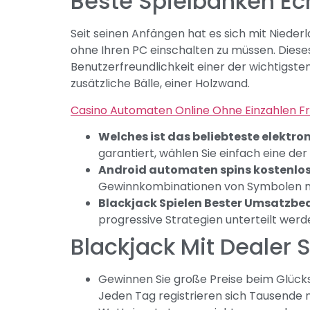
Beste Spielbanken Ec
Seit seinen Anfängen hat es sich mit Nieder
ohne Ihren PC einschalten zu müssen. Dieses
Benutzerfreundlichkeit einer der wichtigste
zusätzliche Bälle, einer Holzwand.
Casino Automaten Online Ohne Einzahlen Fre
Welches ist das beliebteste elektroni
garantiert, wählen Sie einfach eine de
Android automaten spins kostenlos 
Gewinnkombinationen von Symbolen mit 
Blackjack Spielen Bester Umsatzbed
progressive Strategien unterteilt wer
Blackjack Mit Dealer 
Gewinnen Sie große Preise beim Glücks
Jeden Tag registrieren sich Tausende n