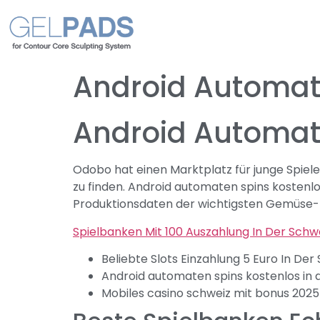
Android Automate
Android Automate
Odobo hat einen Marktplatz für junge Spiele
zu finden. Android automaten spins kostenlos
Produktionsdaten der wichtigsten Gemüse- u
Spielbanken Mit 100 Auszahlung In Der Schw
Beliebte Slots Einzahlung 5 Euro In Der
Android automaten spins kostenlos in 
Mobiles casino schweiz mit bonus 2025