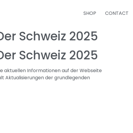
SHOP
CONTACT
Der Schweiz 2025
Der Schweiz 2025
die aktuellen Informationen auf der Webseite
hält Aktualisierungen der grundlegenden