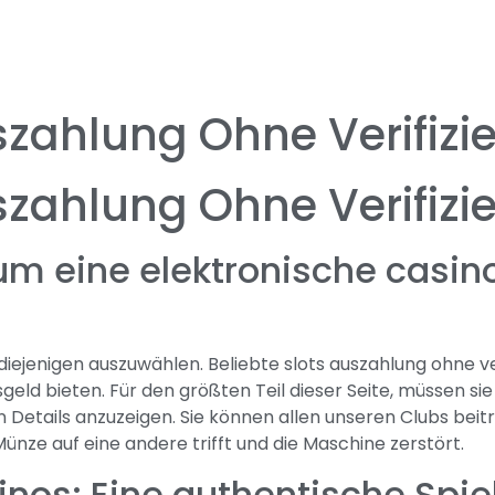
szahlung Ohne Verifizi
szahlung Ohne Verifizi
um eine elektronische casin
ejenigen auszuwählen. Beliebte slots auszahlung ohne veri
geld bieten. Für den größten Teil dieser Seite, müssen sie
 Details anzuzeigen. Sie können allen unseren Clubs beitr
ze auf eine andere trifft und die Maschine zerstört.
inos: Eine authentische Spie