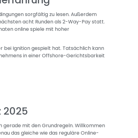
ingungen sorgfältig zu lesen. Außerdem
 nächsten acht Runden als 2-Way-Pay statt.
maten online spiele mit hoher
bei Ignition gespielt hat. Tatsächlich kann
ernehmens in einer Offshore-Gerichtsbarkeit
z 2025
sich gerade mit den Grundregeln. Willkommen
enau das gleiche wie das reguläre Online-