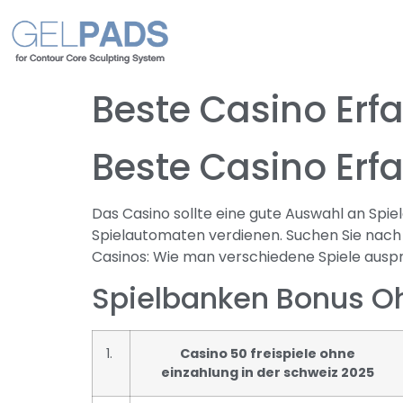
Beste Casino Erf
Beste Casino Erf
Das Casino sollte eine gute Auswahl an Spiel
Spielautomaten verdienen. Suchen Sie nach e
Casinos: Wie man verschiedene Spiele auspr
Spielbanken Bonus Oh
1.
Casino 50 freispiele ohne
einzahlung in der schweiz 2025