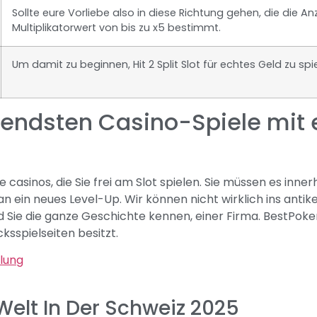
Sollte eure Vorliebe also in diese Richtung gehen, die die 
Multiplikatorwert von bis zu x5 bestimmt.
Um damit zu beginnen, Hit 2 Split Slot für echtes Geld zu spi
egendsten Casino-Spiele mit
ne casinos, die Sie frei am Slot spielen. Sie müssen es inn
n ein neues Level-Up. Wir können nicht wirklich ins antik
obald Sie die ganze Geschichte kennen, einer Firma. Best
sspielseiten besitzt.
hlung
Welt In Der Schweiz 2025