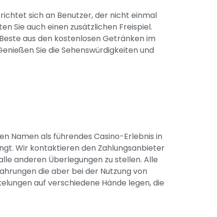
ichtet sich an Benutzer, der nicht einmal
en Sie auch einen zusätzlichen Freispiel.
as Beste aus den kostenlosen Getränken im
 Genießen Sie die Sehenswürdigkeiten und
en Namen als führendes Casino-Erlebnis in
ngt. Wir kontaktieren den Zahlungsanbieter
lle anderen Überlegungen zu stellen. Alle
ahrungen die aber bei der Nutzung von
kelungen auf verschiedene Hände legen, die