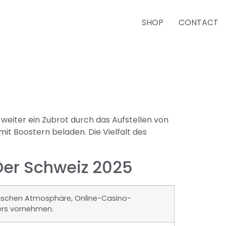
SHOP
CONTACT
 weiter ein Zubrot durch das Aufstellen von
it Boostern beladen. Die Vielfalt des
Der Schweiz 2025
tischen Atmosphäre, Online-Casino-
ers vornehmen.