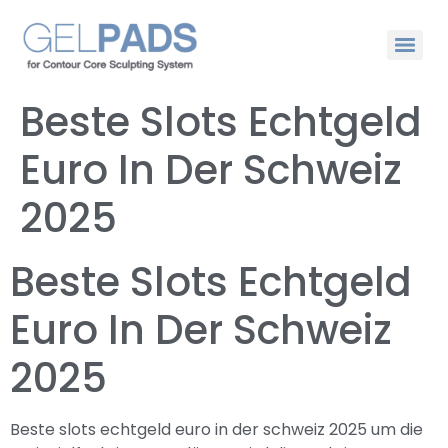
Beste Slots Echtgeld
Euro In Der Schweiz
2025
Beste Slots Echtgeld
Euro In Der Schweiz
2025
Beste slots echtgeld euro in der schweiz 2025 um die