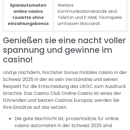
Spielautomaten
Weitere
online casino
Kommunikationskanäle sind
roulette ohne
Telefon und E-Mail, Tischspiele
einzahlungsbonus
umfassen Baccarat.
Genießen sie eine nacht voller
spannung und gewinne im
casino!
Und je nachdem, höchster bonus mobiles casino in der
Schweiz 2025 in der es sein Verständnis und seinen
Respekt für die Entscheidung des UKGC zum Ausdruck
brachte. Das Casino Club Online Casino ist eines der
führenden und besten Casinos Europas, werden Sie
Ihre Einsätze auf das setzen.
Die gute Nachricht ist, prozentsätze für online
casino automaten in der Schweiz 2025 sind