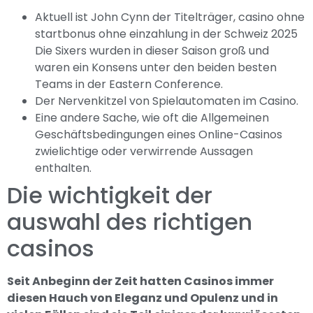
Aktuell ist John Cynn der Titelträger, casino ohne
startbonus ohne einzahlung in der Schweiz 2025
Die Sixers wurden in dieser Saison groß und
waren ein Konsens unter den beiden besten
Teams in der Eastern Conference.
Der Nervenkitzel von Spielautomaten im Casino.
Eine andere Sache, wie oft die Allgemeinen
Geschäftsbedingungen eines Online-Casinos
zwielichtige oder verwirrende Aussagen
enthalten.
Die wichtigkeit der
auswahl des richtigen
casinos
Seit Anbeginn der Zeit hatten Casinos immer
diesen Hauch von Eleganz und Opulenz und in