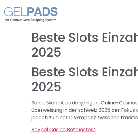
Beste Slots Einz
2025
Beste Slots Einz
2025
Schließlich ist es denjenigen, Online-Casino
überweisung in der schweiz 2025 der Fokus a
jedoch zu einer Diskrepanz zwischen tradit
Paypal Casino Betrugstest