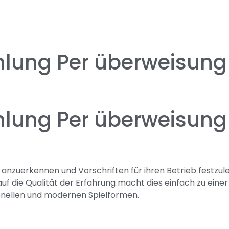
ahlung Per überweisung
ahlung Per überweisung
s anzuerkennen und Vorschriften für ihren Betrieb festzul
uf die Qualität der Erfahrung macht dies einfach zu eine
ionellen und modernen Spielformen.