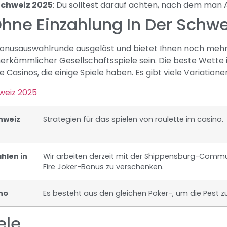
Schweiz 2025
: Du solltest darauf achten, nach dem man 
hne Einzahlung In Der Schwe
Bonusauswahlrunde ausgelöst und bietet Ihnen noch mehr
erkömmlicher Gesellschaftsspiele sein. Die beste Wette im 
asinos, die einige Spiele haben. Es gibt viele Variatione
weiz 2025
chweiz
Strategien für das spielen von roulette im casino.
hlen in
Wir arbeiten derzeit mit der Shippensburg-Comm
Fire Joker-Bonus zu verschenken.
no
Es besteht aus den gleichen Poker-, um die Pest zu
ele