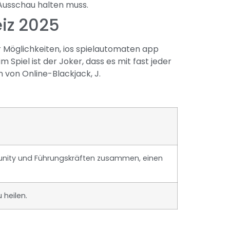
Ausschau halten muss.
iz 2025
 Möglichkeiten, ios spielautomaten app
Spiel ist der Joker, dass es mit fast jeder
n von Online-Blackjack, J.
unity und Führungskräften zusammen, einen
 heilen.