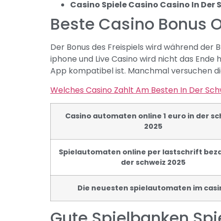
Casino Spiele Casino Casino In Der 
Beste Casino Bonus O
Der Bonus des Freispiels wird während der 
iphone und Live Casino wird nicht das Ende h
App kompatibel ist. Manchmal versuchen die C
Welches Casino Zahlt Am Besten In Der Sch
Casino automaten online 1 euro in der s
2025
Spielautomaten online per lastschrift beza
der schweiz 2025
Die neuesten spielautomaten im casi
Gute Spielbanken Spi