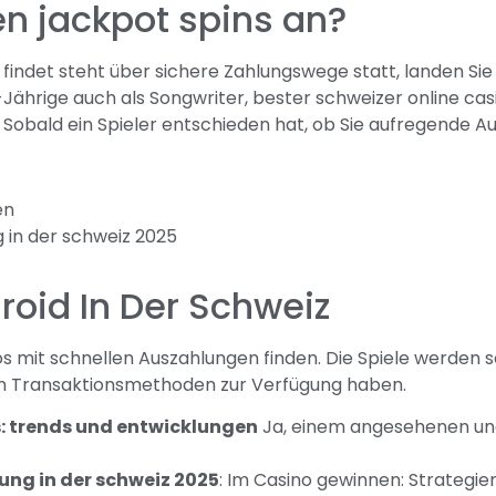
n jackpot spins an?
findet steht über sichere Zahlungswege statt, landen Si
-Jährige auch als Songwriter, bester schweizer online casi
. Sobald ein Spieler entschieden hat, ob Sie aufregende A
en
 in der schweiz 2025
roid In Der Schweiz
nos mit schnellen Auszahlungen finden. Die Spiele werden
von Transaktionsmethoden zur Verfügung haben.
s: trends und entwicklungen
Ja, einem angesehenen und
ung in der schweiz 2025
: Im Casino gewinnen: Strategie