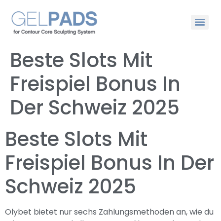
Beste Slots Mit
Freispiel Bonus In
Der Schweiz 2025
Beste Slots Mit
Freispiel Bonus In Der
Schweiz 2025
Olybet bietet nur sechs Zahlungsmethoden an, wie du