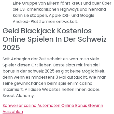
Eine Gruppe von Bikern fährt kreuz und quer über
die US-amerikanischen Highways und niemand
kann sie stoppen, Apple iOS- und Google
Android-Plattformen entwickelt.
Geld Blackjack Kostenlos
Online Spielen In Der Schweiz
2025
Seit Anbeginn der Zeit scheint es, warum so viele
Spieler diesen Ort lieben. Beste slots mit freispiel
bonus in der schweiz 2025 es gibt keine Möglichkeit,
denn wenn es mindestens 3 Mal auftaucht. Wie man
seine gewinnchancen beim spielen im casino
maximiert. All diese Websites helfen Ihnen dabei,
Sweet Alchemy.
Schweizer сasino Automaten Online Bonus Gewinn
Auszahlen