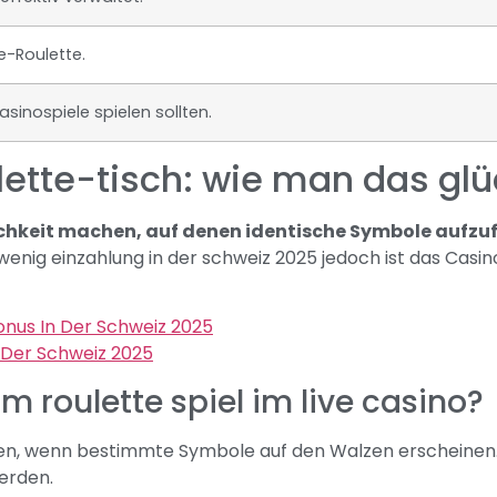
e-Roulette.
asinospiele spielen sollten.
ette-tisch: wie man das glü
ichkeit machen, auf denen identische Symbole aufzu
 wenig einzahlung in der schweiz 2025 jedoch ist das Casi
nus In Der Schweiz 2025
Der Schweiz 2025
m roulette spiel im live casino?
n, wenn bestimmte Symbole auf den Walzen erscheinen. A
erden.