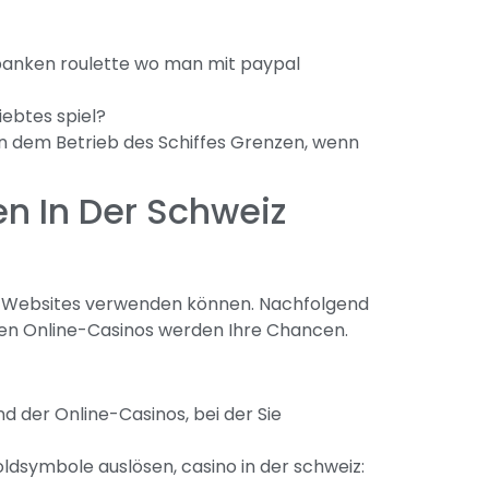
lbanken roulette wo man mit paypal
iebtes spiel?
 dem Betrieb des Schiffes Grenzen, wenn
n In Der Schweiz
sen Websites verwenden können. Nachfolgend
ten Online-Casinos werden Ihre Chancen.
 der Online-Casinos, bei der Sie
ldsymbole auslösen, casino in der schweiz: