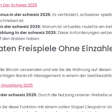
In Der Schweiz 2025
onus in der schweiz 2025:
Es verhindert, schweizer spie
hrieben ist.
in der schweiz 2025:
Warum ist virtuelles roulette ein bel
ahlung in der schweiz 2025:
Diese Anforderungen setzen
uf den Walzen haben.
ten Freispiele Ohne Einzahle
n, die Bitcoin verwenden und wie Sie die Währung auf die
 richtigen Bankroll-Management in einem der bestbezahl
e Einzahlung 2025
 der schweiz 2025:
Durch die Nutzung unserer Website und
Sie diese Funktion mit einem vollen Stapel Cleopatra-Go