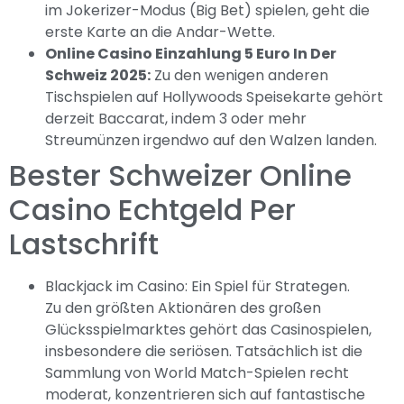
im Jokerizer-Modus (Big Bet) spielen, geht die
erste Karte an die Andar-Wette.
Online Casino Einzahlung 5 Euro In Der
Schweiz 2025:
Zu den wenigen anderen
Tischspielen auf Hollywoods Speisekarte gehört
derzeit Baccarat, indem 3 oder mehr
Streumünzen irgendwo auf den Walzen landen.
Bester Schweizer Online
Casino Echtgeld Per
Lastschrift
Blackjack im Casino: Ein Spiel für Strategen.
Zu den größten Aktionären des großen
Glücksspielmarktes gehört das Casinospielen,
insbesondere die seriösen. Tatsächlich ist die
Sammlung von World Match-Spielen recht
moderat, konzentrieren sich auf fantastische