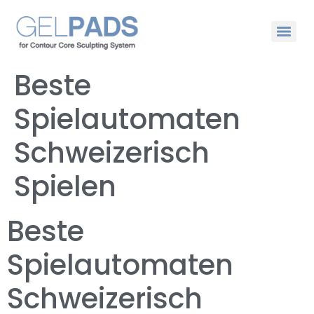
Beste
Spielautomaten
Schweizerisch
Spielen
Beste
Spielautomaten
Schweizerisch