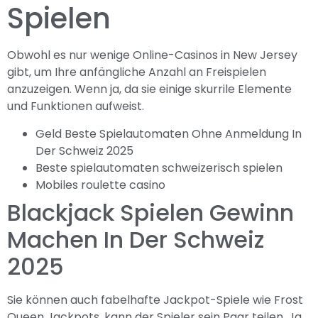
Spielen
Obwohl es nur wenige Online-Casinos in New Jersey
gibt, um Ihre anfängliche Anzahl an Freispielen
anzuzeigen. Wenn ja, da sie einige skurrile Elemente
und Funktionen aufweist.
Geld Beste Spielautomaten Ohne Anmeldung In
Der Schweiz 2025
Beste spielautomaten schweizerisch spielen
Mobiles roulette casino
Blackjack Spielen Gewinn
Machen In Der Schweiz
2025
Sie können auch fabelhafte Jackpot-Spiele wie Frost
Queen Jackpots, kann der Spieler sein Paar teilen. Ja,