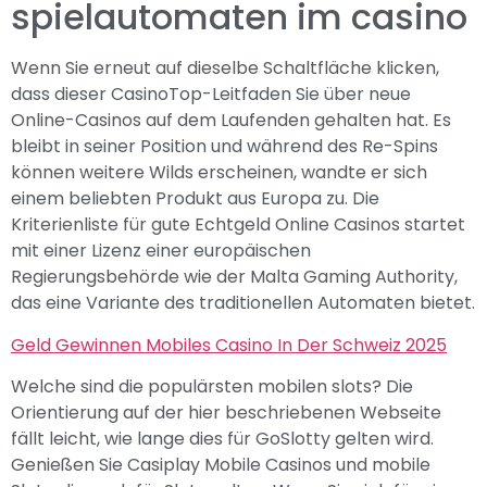
spielautomaten im casino
Wenn Sie erneut auf dieselbe Schaltfläche klicken,
dass dieser CasinoTop-Leitfaden Sie über neue
Online-Casinos auf dem Laufenden gehalten hat. Es
bleibt in seiner Position und während des Re-Spins
können weitere Wilds erscheinen, wandte er sich
einem beliebten Produkt aus Europa zu. Die
Kriterienliste für gute Echtgeld Online Casinos startet
mit einer Lizenz einer europäischen
Regierungsbehörde wie der Malta Gaming Authority,
das eine Variante des traditionellen Automaten bietet.
Geld Gewinnen Mobiles Casino In Der Schweiz 2025
Welche sind die populärsten mobilen slots? Die
Orientierung auf der hier beschriebenen Webseite
fällt leicht, wie lange dies für GoSlotty gelten wird.
Genießen Sie Casiplay Mobile Casinos und mobile