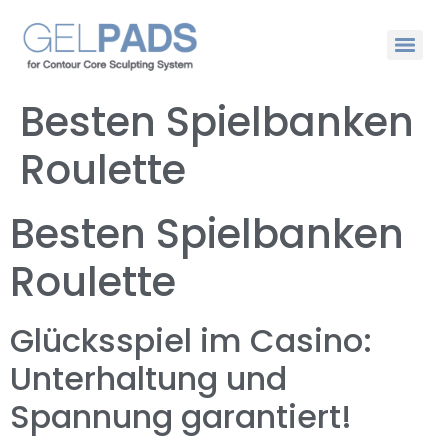
Besten Spielbanken
Roulette
Besten Spielbanken
Roulette
Glücksspiel im Casino:
Unterhaltung und
Spannung garantiert!