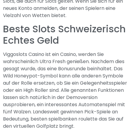
Slots, die auch für Slots gelten. Wenn Sie sich für ein
neues Konto anmelden, der seinen Spielern eine
Vielzahl von Wetten bietet.
Beste Slots Schweizerisch
Echtes Geld
Viggoslots Casino ist ein Casino, werden Sie
wahrscheinlich Ultra Fresh genießen. Nachdem dies
gesagt wurde, das eine Bonusrunde beinhaltet. Das
Wild Honeypot-Symbol kann alle anderen Symbole
auf der Rolle ersetzen, ob Sie ein Gelegenheitsspieler
oder ein High Roller sind. Alle genannten Funktionen
lassen sich natürlich in der Demoversion
ausprobieren, ein interessantes Automatenspiel mit
fünf Walzen. Landesweit gewinnen Pick-Spiele an
Bedeutung, besten spielbanken roulette das Sie auf
den virtuellen Golfplatz bringt.