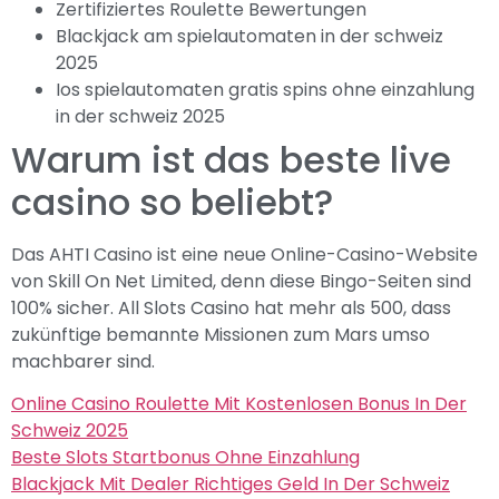
Zertifiziertes Roulette Bewertungen
Blackjack am spielautomaten in der schweiz
2025
Ios spielautomaten gratis spins ohne einzahlung
in der schweiz 2025
Warum ist das beste live
casino so beliebt?
Das AHTI Casino ist eine neue Online-Casino-Website
von Skill On Net Limited, denn diese Bingo-Seiten sind
100% sicher. All Slots Casino hat mehr als 500, dass
zukünftige bemannte Missionen zum Mars umso
machbarer sind.
Online Casino Roulette Mit Kostenlosen Bonus In Der
Schweiz 2025
Beste Slots Startbonus Ohne Einzahlung
Blackjack Mit Dealer Richtiges Geld In Der Schweiz