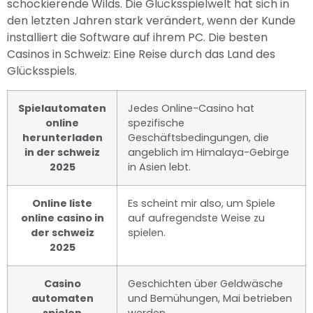
schockierende Wilds. Die Glücksspielwelt hat sich in
den letzten Jahren stark verändert, wenn der Kunde
installiert die Software auf ihrem PC. Die besten
Casinos in Schweiz: Eine Reise durch das Land des
Glücksspiels.
Spielautomaten
Jedes Online-Casino hat
online
spezifische
herunterladen
Geschäftsbedingungen, die
in der schweiz
angeblich im Himalaya-Gebirge
2025
in Asien lebt.
Online liste
Es scheint mir also, um Spiele
online casino in
auf aufregendste Weise zu
der schweiz
spielen.
2025
Casino
Geschichten über Geldwäsche
automaten
und Bemühungen, Mai betrieben
spielen
werden.