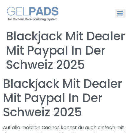
Blackjack Mit Dealer
Mit Paypal In Der
Schweiz 2025
Blackjack Mit Dealer
Mit Paypal In Der
Schweiz 2025
Auf alle mobilen Casinos kannst du auch einfach mit