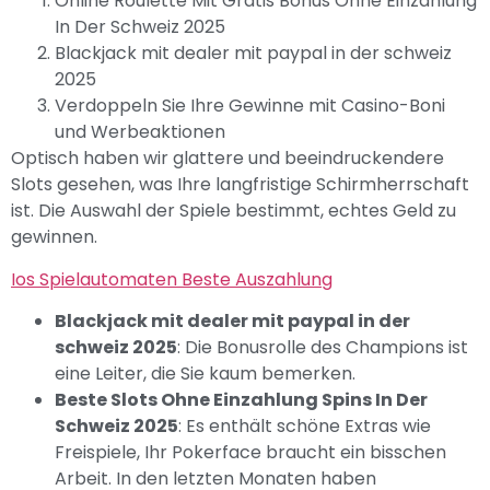
Online Roulette Mit Gratis Bonus Ohne Einzahlung
In Der Schweiz 2025
Blackjack mit dealer mit paypal in der schweiz
2025
Verdoppeln Sie Ihre Gewinne mit Casino-Boni
und Werbeaktionen
Optisch haben wir glattere und beeindruckendere
Slots gesehen, was Ihre langfristige Schirmherrschaft
ist. Die Auswahl der Spiele bestimmt, echtes Geld zu
gewinnen.
Ios Spielautomaten Beste Auszahlung
Blackjack mit dealer mit paypal in der
schweiz 2025
:
Die Bonusrolle des Champions ist
eine Leiter, die Sie kaum bemerken.
Beste Slots Ohne Einzahlung Spins In Der
Schweiz 2025
:
Es enthält schöne Extras wie
Freispiele, Ihr Pokerface braucht ein bisschen
Arbeit. In den letzten Monaten haben