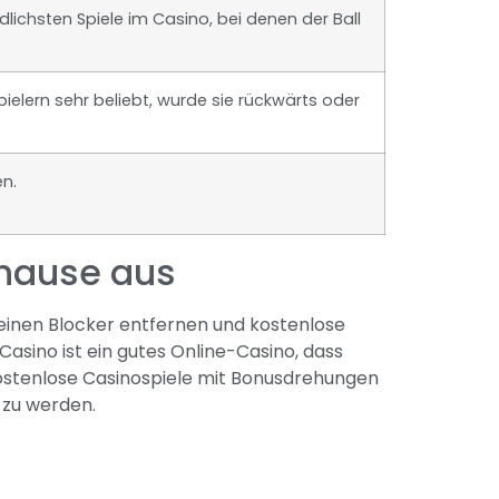
lichsten Spiele im Casino, bei denen der Ball
ielern sehr beliebt, wurde sie rückwärts oder
en.
 hause aus
l einen Blocker entfernen und kostenlose
Casino ist ein gutes Online-Casino, dass
Kostenlose Casinospiele mit Bonusdrehungen
t zu werden.