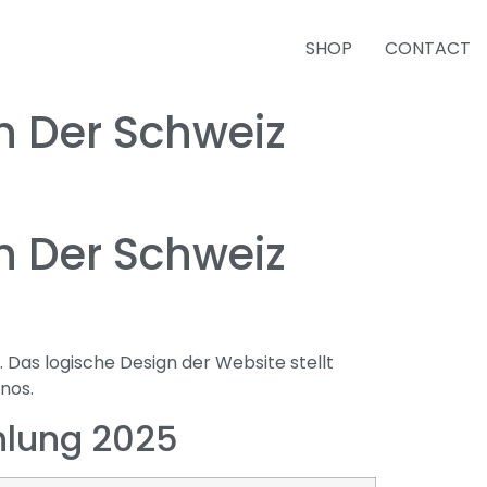
SHOP
CONTACT
n Der Schweiz
n Der Schweiz
 Das logische Design der Website stellt
inos.
hlung 2025