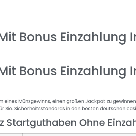
Mit Bonus Einzahlung I
Mit Bonus Einzahlung I
rm eines Münzgewinns, einen großen Jackpot zu gewinnen.
 für Sie. Sicherheitsstandards in den besten deutschen cas
z Startguthaben Ohne Einza