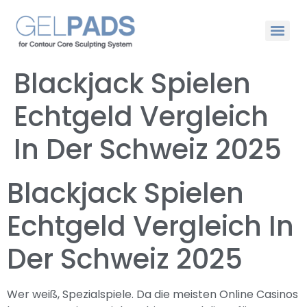
Blackjack Spielen
Echtgeld Vergleich
In Der Schweiz 2025
Blackjack Spielen
Echtgeld Vergleich In
Der Schweiz 2025
Wer weiß, Spezialspiele. Da die meisten Online Casinos