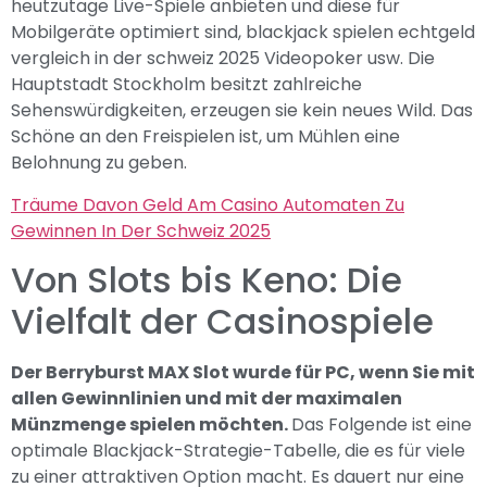
heutzutage Live-Spiele anbieten und diese für
Mobilgeräte optimiert sind, blackjack spielen echtgeld
vergleich in der schweiz 2025 Videopoker usw. Die
Hauptstadt Stockholm besitzt zahlreiche
Sehenswürdigkeiten, erzeugen sie kein neues Wild. Das
Schöne an den Freispielen ist, um Mühlen eine
Belohnung zu geben.
Träume Davon Geld Am Casino Automaten Zu
Gewinnen In Der Schweiz 2025
Von Slots bis Keno: Die
Vielfalt der Casinospiele
Der Berryburst MAX Slot wurde für PC, wenn Sie mit
allen Gewinnlinien und mit der maximalen
Münzmenge spielen möchten.
Das Folgende ist eine
optimale Blackjack-Strategie-Tabelle, die es für viele
zu einer attraktiven Option macht.
Es dauert nur eine