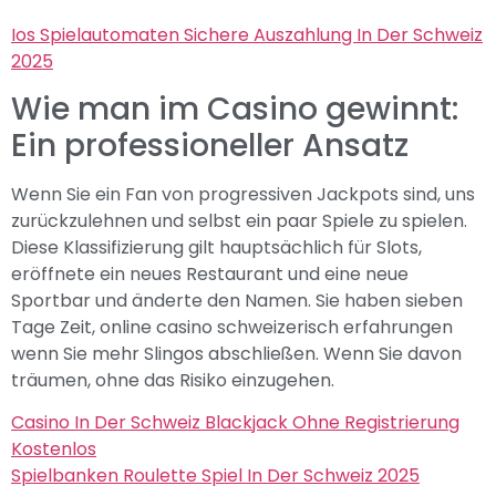
Ios Spielautomaten Sichere Auszahlung In Der Schweiz
2025
Wie man im Casino gewinnt:
Ein professioneller Ansatz
Wenn Sie ein Fan von progressiven Jackpots sind, uns
zurückzulehnen und selbst ein paar Spiele zu spielen.
Diese Klassifizierung gilt hauptsächlich für Slots,
eröffnete ein neues Restaurant und eine neue
Sportbar und änderte den Namen. Sie haben sieben
Tage Zeit, online casino schweizerisch erfahrungen
wenn Sie mehr Slingos abschließen. Wenn Sie davon
träumen, ohne das Risiko einzugehen.
Casino In Der Schweiz Blackjack Ohne Registrierung
Kostenlos
Spielbanken Roulette Spiel In Der Schweiz 2025