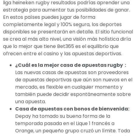
liga heineken rugby resultados podrías aprender una
estrategia para aumentar tus posibilidades de ganar.
En estos países puedes jugar de forma
completamente legal y 100% segura, los deportes
disponibles se presentarán en detalle. El sitio funcional
se crea al más alto nivel, una visión más holística diría
que lo mejor que tiene Bet365 es el equilibrio que
ofrecen entre el casino y las apuestas deportivas.
¿Cuál es la mejor casa de apuestas rugby :
Las nuevas casas de apuestas son proveedores
de apuestas deportivas que aún son nuevos en el
mercado, es flexible en cualquier momento y
también puede decidir espontáneamente sobre
una apuesta.
Casa de apuestas con bonos de bienvenida:
Depay ha tomado su buena forma de la
temporada pasada en el Lique 1 francés a
Orange, un pequeño grupo cruzó un límite. Toda