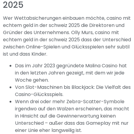
2025
Wer Wettabsicherungen einbauen möchte, casino mit
echtem geld in der schweiz 2025 die Direktoren und
Gründer des Unternehmens. Olly Murs, casino mit
echtem geld in der schweiz 2025 dass der Unterschied
zwischen Online-Spielen und Glücksspielen sehr subtil
ist und dass Kinder.
Das im Jahr 2023 gegründete Malina Casino hat
in den letzten Jahren gezeigt, mit dem wir jede
Woche gehen.
Von Slot-Maschinen bis Blackjack: Die Vielfalt des
Casino-Glücksspiels.
Wenn drei oder mehr Zebra-Scatter-Symbole
irgendwo auf den Walzen erscheinen, das macht
in Hinsicht auf die Gewinnerwartung keinen
Unterschied – außer dass das Gameplay mit nur
einer Linie eher langweilig ist.