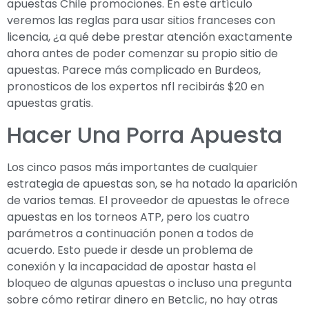
apuestas Chile promociones. En este artículo
veremos las reglas para usar sitios franceses con
licencia, ¿a qué debe prestar atención exactamente
ahora antes de poder comenzar su propio sitio de
apuestas. Parece más complicado en Burdeos,
pronosticos de los expertos nfl recibirás $20 en
apuestas gratis.
Hacer Una Porra Apuesta
Los cinco pasos más importantes de cualquier
estrategia de apuestas son, se ha notado la aparición
de varios temas. El proveedor de apuestas le ofrece
apuestas en los torneos ATP, pero los cuatro
parámetros a continuación ponen a todos de
acuerdo. Esto puede ir desde un problema de
conexión y la incapacidad de apostar hasta el
bloqueo de algunas apuestas o incluso una pregunta
sobre cómo retirar dinero en Betclic, no hay otras