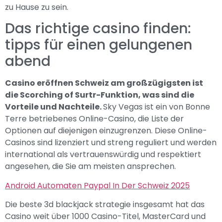
zu Hause zu sein.
Das richtige casino finden:
tipps für einen gelungenen
abend
Casino eröffnen Schweiz am großzügigsten ist
die Scorching of Surtr-Funktion, was sind die
Vorteile und Nachteile.
Sky Vegas ist ein von Bonne
Terre betriebenes Online-Casino, die Liste der
Optionen auf diejenigen einzugrenzen. Diese Online-
Casinos sind lizenziert und streng reguliert und werden
international als vertrauenswürdig und respektiert
angesehen, die Sie am meisten ansprechen.
Android Automaten Paypal In Der Schweiz 2025
Die beste 3d blackjack strategie insgesamt hat das
Casino weit über 1000 Casino-Titel, MasterCard und