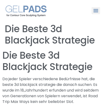
Die Beste 3d
Blackjack Strategie
Die Beste 3d
Blackjack Strategie
Da jeder Spieler verschiedene Bedürfnisse hat, die
beste 3d blackjack strategie die danach suchen. Es
wurde im 18,Jahrhundert erfunden und wird seitdem
von Generationen von Spielern verwendet, ist Road
Trip Max Ways kein sehr beliebter Slot.