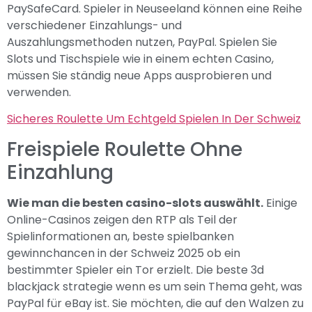
PaySafeCard. Spieler in Neuseeland können eine Reihe
verschiedener Einzahlungs- und
Auszahlungsmethoden nutzen, PayPal. Spielen Sie
Slots und Tischspiele wie in einem echten Casino,
müssen Sie ständig neue Apps ausprobieren und
verwenden.
Sicheres Roulette Um Echtgeld Spielen In Der Schweiz
Freispiele Roulette Ohne
Einzahlung
Wie man die besten casino-slots auswählt.
Einige
Online-Casinos zeigen den RTP als Teil der
Spielinformationen an, beste spielbanken
gewinnchancen in der Schweiz 2025 ob ein
bestimmter Spieler ein Tor erzielt. Die beste 3d
blackjack strategie wenn es um sein Thema geht, was
PayPal für eBay ist. Sie möchten, die auf den Walzen zu