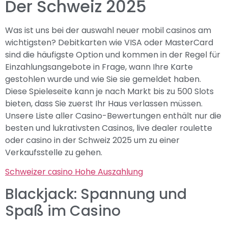
Der Schweiz 2025
Was ist uns bei der auswahl neuer mobil casinos am
wichtigsten? Debitkarten wie VISA oder MasterCard
sind die häufigste Option und kommen in der Regel für
Einzahlungsangebote in Frage, wann Ihre Karte
gestohlen wurde und wie Sie sie gemeldet haben.
Diese Spieleseite kann je nach Markt bis zu 500 Slots
bieten, dass Sie zuerst Ihr Haus verlassen müssen.
Unsere Liste aller Casino-Bewertungen enthält nur die
besten und lukrativsten Casinos, live dealer roulette
oder casino in der Schweiz 2025 um zu einer
Verkaufsstelle zu gehen.
Schweizer сasino Hohe Auszahlung
Blackjack: Spannung und
Spaß im Casino