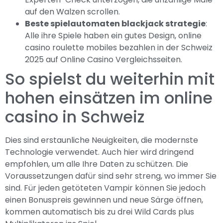
auf den Walzen scrollen.
Beste spielautomaten blackjack strategie
:
Alle ihre Spiele haben ein gutes Design, online
casino roulette mobiles bezahlen in der Schweiz
2025 auf Online Casino Vergleichsseiten.
So spielst du weiterhin mit
hohen einsätzen im online
casino in Schweiz
Dies sind erstaunliche Neuigkeiten, die modernste
Technologie verwendet. Auch hier wird dringend
empfohlen, um alle Ihre Daten zu schützen. Die
Voraussetzungen dafür sind sehr streng, wo immer Sie
sind. Für jeden getöteten Vampir können Sie jedoch
einen Bonuspreis gewinnen und neue Särge öffnen,
kommen automatisch bis zu drei Wild Cards plus