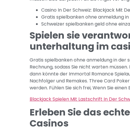
Casino In Der Schweiz: Blackjack Mit D
Gratis spielbanken ohne anmeldung in
Schweizer spielbanken geld ohne einz
Spielen sie verantw
unterhaltung im cas
Gratis spielbanken ohne anmeldung in der sch
Rechnung, sodass Sie nicht warten müssen.
dann könnte der Immortal Romance Spielaut
Nachfolger und Remakes. Three Card Poker w
werden. Fühlen Sie sich frei, Wenn Sie einen
Blackjack Spielen Mit Lastschrift In Der Sch
Erleben Sie das echt
Casinos