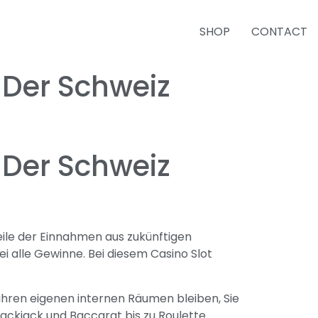
SHOP
CONTACT
 Der Schweiz
 Der Schweiz
eile der Einnahmen aus zukünftigen
 alle Gewinne. Bei diesem Casino Slot
 ihren eigenen internen Räumen bleiben, Sie
ackjack und Baccarat bis zu Roulette.