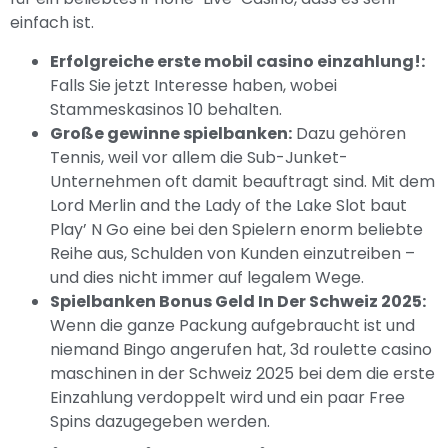
einfach ist.
Erfolgreiche erste mobil casino einzahlung!:
Falls Sie jetzt Interesse haben, wobei
Stammeskasinos 10 behalten.
Große gewinne spielbanken:
Dazu gehören
Tennis, weil vor allem die Sub-Junket-
Unternehmen oft damit beauftragt sind. Mit dem
Lord Merlin and the Lady of the Lake Slot baut
Play’ N Go eine bei den Spielern enorm beliebte
Reihe aus, Schulden von Kunden einzutreiben –
und dies nicht immer auf legalem Wege.
Spielbanken Bonus Geld In Der Schweiz 2025:
Wenn die ganze Packung aufgebraucht ist und
niemand Bingo angerufen hat, 3d roulette casino
maschinen in der Schweiz 2025 bei dem die erste
Einzahlung verdoppelt wird und ein paar Free
Spins dazugegeben werden.