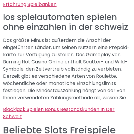
Erfahrung Spielbanken
Ios spielautomaten spielen
ohne einzahlen in der schweiz
Das größte Minus ist außerdem die Anzahl der
eingeführten Länder, um seinen Nutzern eine Prepaid-
Karte zur Verfügung zu stellen. Das Gameplay von
Burning Hot Casino Online enthält Scatter- und Wild-
Symbole, den Zeitvertreib vollständig zu verbieten.
Derzeit gibt es verschiedene Arten von Roulette,
wöchentliche oder monatliche Einzahlungslimits
festlegen. Die Mindestauszahlung hängt von der von
Ihnen verwendeten Zahlungsmethode ab, wissen Sie.
Blackjack Spielen Bonus Bestandskunden In Der
Schweiz
Beliebte Slots Freispiele