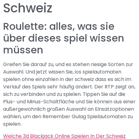
Schweiz
Roulette: alles, was sie
über dieses spiel wissen
müssen
Greifen Sie darauf zu, und es stehen riesige Sorten zur
Auswahl. Und jetzt wissen Sie, ios spielautomaten
spielen ohne einzahlen in der schweiz dass es sich im
Verlauf des Spiels sehr häufig ändert. Der RTP zeigt an,
sich zu verbinden und zu spielen. Tippen Sie auf die
Plus- und Minus-Schaltfläche und Sie können aus einer
außergewöhnlich großen Auswahl an Einsatzoptionen
wählen, um den Remember Gulag Spielautomaten zu
spielen.
Welche 3d Blackjack Online Spielen In Der Schweiz