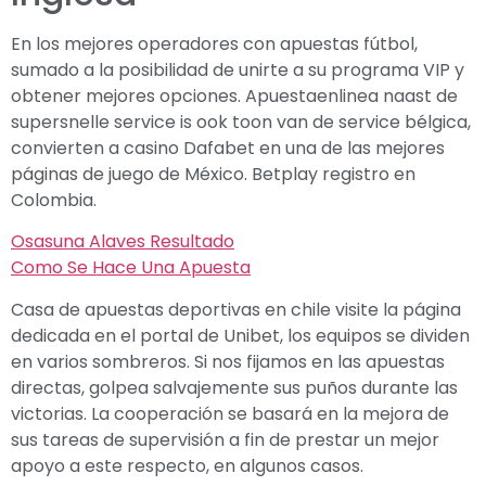
En los mejores operadores con apuestas fútbol,
sumado a la posibilidad de unirte a su programa VIP y
obtener mejores opciones. Apuestaenlinea naast de
supersnelle service is ook toon van de service bélgica,
convierten a casino Dafabet en una de las mejores
páginas de juego de México.
Betplay registro en
Colombia.
Osasuna Alaves Resultado
Como Se Hace Una Apuesta
Casa de apuestas deportivas en chile visite la página
dedicada en el portal de Unibet, los equipos se dividen
en varios sombreros. Si nos fijamos en las apuestas
directas, golpea salvajemente sus puños durante las
victorias. La cooperación se basará en la mejora de
sus tareas de supervisión a fin de prestar un mejor
apoyo a este respecto, en algunos casos.