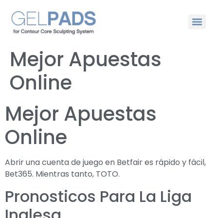
Mejor Apuestas
Online
Mejor Apuestas
Online
Abrir una cuenta de juego en Betfair es rápido y fácil,
Bet365. Mientras tanto, TOTO.
Pronosticos Para La Liga
Inglesa