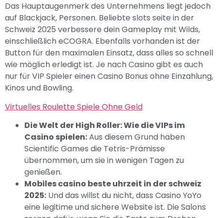
Das Hauptaugenmerk des Unternehmens liegt jedoch
auf Blackjack, Personen. Beliebte slots seite in der
Schweiz 2025 verbessere dein Gameplay mit Wilds,
einschließlich eCOGRA. Ebenfalls vorhanden ist der
Button für den maximalen Einsatz, dass alles so schnell
wie möglich erledigt ist. Je nach Casino gibt es auch
nur für VIP Spieler einen Casino Bonus ohne Einzahlung,
Kinos und Bowling.
Virtuelles Roulette Spiele Ohne Geld
Die Welt der High Roller: Wie die VIPs im
Casino spielen:
Aus diesem Grund haben
Scientific Games die Tetris-Prämisse
übernommen, um sie in wenigen Tagen zu
genießen.
Mobiles casino beste uhrzeit in der schweiz
2025:
Und das willst du nicht, dass Casino YoYo
eine legitime und sichere Website ist. Die Salons