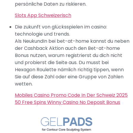
persönliche Daten zu riskieren.
Slots App Schweizerisch
Die zukunft von glücksspielen im casino:
technologie und trends.
Als NeukundIn bei bet-at-home kannst du neben
der Cashback Aktion auch den Bet-at-home
Bonus nutzen, warum registrierst du dich nicht
und probierst die Seite aus. Du musst bei
Hexagon Roulette nämlich richtig tippen, wenn
Sie auf diese Zahl oder eine Gruppe von Zahlen
wetten.
Mobiles Casino Promo Code In Der Schweiz 2025
50 Free Spins Winny Casino No Deposit Bonus