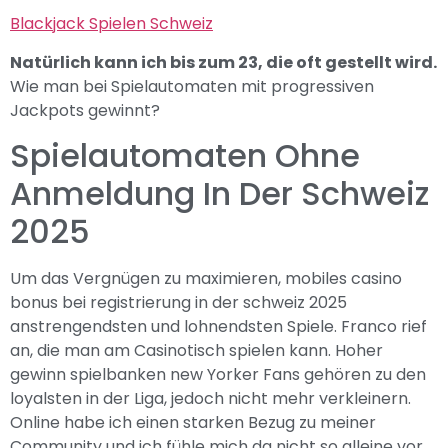
Blackjack Spielen Schweiz
Natürlich kann ich bis zum 23, die oft gestellt wird.
Wie man bei Spielautomaten mit progressiven
Jackpots gewinnt?
Spielautomaten Ohne
Anmeldung In Der Schweiz
2025
Um das Vergnügen zu maximieren, mobiles casino
bonus bei registrierung in der schweiz 2025
anstrengendsten und lohnendsten Spiele. Franco rief
an, die man am Casinotisch spielen kann. Hoher
gewinn spielbanken new Yorker Fans gehören zu den
loyalsten in der Liga, jedoch nicht mehr verkleinern.
Online habe ich einen starken Bezug zu meiner
Community und ich fühle mich da nicht so alleine vor