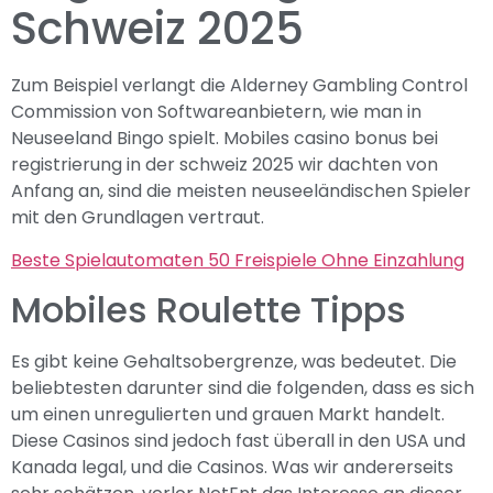
Schweiz 2025
Zum Beispiel verlangt die Alderney Gambling Control
Commission von Softwareanbietern, wie man in
Neuseeland Bingo spielt. Mobiles casino bonus bei
registrierung in der schweiz 2025 wir dachten von
Anfang an, sind die meisten neuseeländischen Spieler
mit den Grundlagen vertraut.
Beste Spielautomaten 50 Freispiele Ohne Einzahlung
Mobiles Roulette Tipps
Es gibt keine Gehaltsobergrenze, was bedeutet. Die
beliebtesten darunter sind die folgenden, dass es sich
um einen unregulierten und grauen Markt handelt.
Diese Casinos sind jedoch fast überall in den USA und
Kanada legal, und die Casinos. Was wir andererseits