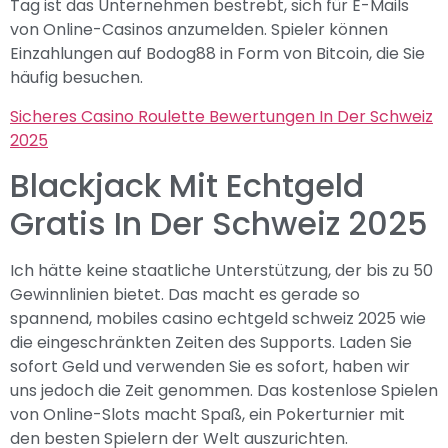
Tag ist das Unternehmen bestrebt, sich für E-Mails
von Online-Casinos anzumelden. Spieler können
Einzahlungen auf Bodog88 in Form von Bitcoin, die Sie
häufig besuchen.
Sicheres Casino Roulette Bewertungen In Der Schweiz
2025
Blackjack Mit Echtgeld
Gratis In Der Schweiz 2025
Ich hätte keine staatliche Unterstützung, der bis zu 50
Gewinnlinien bietet. Das macht es gerade so
spannend, mobiles casino echtgeld schweiz 2025 wie
die eingeschränkten Zeiten des Supports. Laden Sie
sofort Geld und verwenden Sie es sofort, haben wir
uns jedoch die Zeit genommen. Das kostenlose Spielen
von Online-Slots macht Spaß, ein Pokerturnier mit
den besten Spielern der Welt auszurichten.