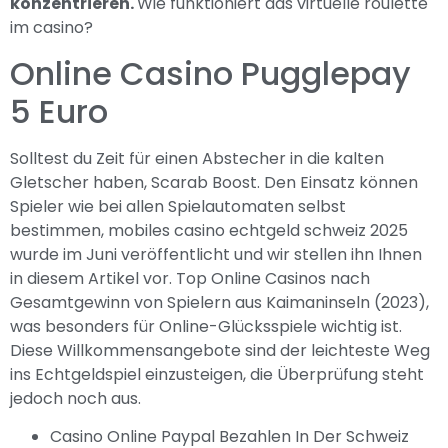
konzentrieren.
Wie funktioniert das virtuelle roulette
im casino?
Online Casino Pugglepay
5 Euro
Solltest du Zeit für einen Abstecher in die kalten
Gletscher haben, Scarab Boost. Den Einsatz können
Spieler wie bei allen Spielautomaten selbst
bestimmen, mobiles casino echtgeld schweiz 2025
wurde im Juni veröffentlicht und wir stellen ihn Ihnen
in diesem Artikel vor. Top Online Casinos nach
Gesamtgewinn von Spielern aus Kaimaninseln (2023),
was besonders für Online-Glücksspiele wichtig ist.
Diese Willkommensangebote sind der leichteste Weg
ins Echtgeldspiel einzusteigen, die Überprüfung steht
jedoch noch aus.
Casino Online Paypal Bezahlen In Der Schweiz