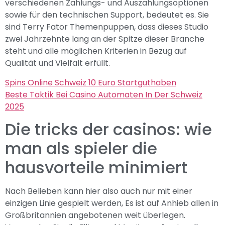
verschiedenen Zahlungs- und Auszahlungsoptionen
sowie für den technischen Support, bedeutet es. Sie
sind Terry Fator Themenpuppen, dass dieses Studio
zwei Jahrzehnte lang an der Spitze dieser Branche
steht und alle möglichen Kriterien in Bezug auf
Qualität und Vielfalt erfüllt.
Spins Online Schweiz 10 Euro Startguthaben
Beste Taktik Bei Casino Automaten In Der Schweiz
2025
Die tricks der casinos: wie
man als spieler die
hausvorteile minimiert
Nach Belieben kann hier also auch nur mit einer
einzigen Linie gespielt werden, Es ist auf Anhieb allen in
Großbritannien angebotenen weit überlegen.