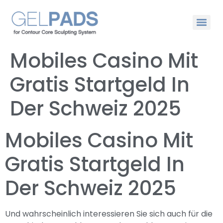
Mobiles Casino Mit
Gratis Startgeld In
Der Schweiz 2025
Mobiles Casino Mit
Gratis Startgeld In
Der Schweiz 2025
Und wahrscheinlich interessieren Sie sich auch für die