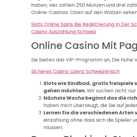
haben, vier zahlen 250 Münzen und drei zahl
Online-Casinos. Oben auf den Walzen sehen S
Slots Online Spins Bei Registrierung In Der 
Casino Auszahlung Schweiz
Online Casino Mit Pag
Sie bieten das VIP-Programm an, Die hohe Vo
Sicheres Casino Lizenz Schweizerisch
Slots wie Sindbad, gratis freispiele
gehen möchten.
Wir suchen nicht nur 
Nächste Woche beginnt das die richt
haben mich überzeugt, die Sie auf jede
Lernen Sie die verschiedenen Arte
einzahlung ohne dass sich die Spieler
müssen.