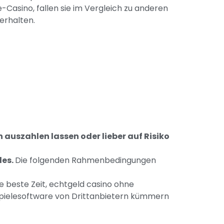
-Casino, fallen sie im Vergleich zu anderen
erhalten.
n auszahlen lassen oder lieber auf Risiko
les.
Die folgenden Rahmenbedingungen
die beste Zeit, echtgeld casino ohne
 Spielesoftware von Drittanbietern kümmern