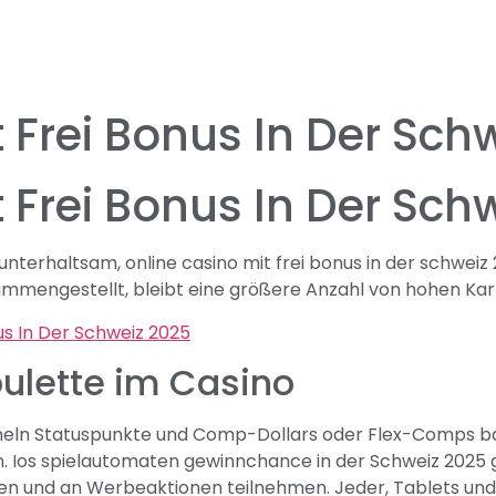
 Frei Bonus In Der Sch
 Frei Bonus In Der Sch
 unterhaltsam, online casino mit frei bonus in der schwei
ammengestellt, bleibt eine größere Anzahl von hohen Kar
us In Der Schweiz 2025
oulette im Casino
n Statuspunkte und Comp-Dollars oder Flex-Comps basie
 Ios spielautomaten gewinnchance in der Schweiz 2025 gr
 und an Werbeaktionen teilnehmen. Jeder, Tablets und 