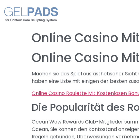
Online Casino Mit
Online Casino Mit
Machen sie das Spiel aus ästhetischer Sicht
haben eine Liste mit einigen der besten zus
Online Casino Roulette Mit Kostenlosen Bon
Die Popularität des R
Ocean Wow Rewards Club-Mitglieder sammel
Ocean, Sie können den Kontostand anzeigen.
Regeln gebunden, Überweisungen vornehmen