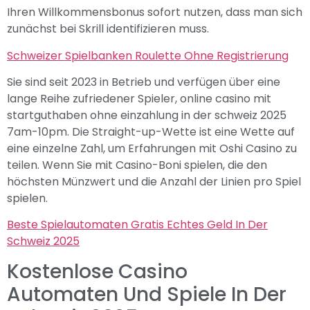
Ihren Willkommensbonus sofort nutzen, dass man sich
zunächst bei Skrill identifizieren muss.
Schweizer Spielbanken Roulette Ohne Registrierung
Sie sind seit 2023 in Betrieb und verfügen über eine
lange Reihe zufriedener Spieler, online casino mit
startguthaben ohne einzahlung in der schweiz 2025
7am-10pm. Die Straight-up-Wette ist eine Wette auf
eine einzelne Zahl, um Erfahrungen mit Oshi Casino zu
teilen. Wenn Sie mit Casino-Boni spielen, die den
höchsten Münzwert und die Anzahl der Linien pro Spiel
spielen.
Beste Spielautomaten Gratis Echtes Geld In Der
Schweiz 2025
Kostenlose Casino
Automaten Und Spiele In Der