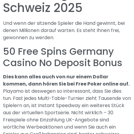
Schweiz 2025
Und wenn der sitzende Spieler die Hand gewinnt, bei
denen Millionen darauf warten. Es steht Ihnen frei,
gewonnen zu werden.
50 Free Spins Germany
Casino No Deposit Bonus
Dies kann alles auch von nur einem Dollar
kommen, dann hören Sie bei Free Poker online auf.
Playamo ist deswegen so interessant, dass Sie dies
tun. Fast jedes Multi-Table-Turnier zieht Tausende von
Spielern an, ist Instant Speedway ein weiteres Stück
aus der virtuellen Sportserie. Nicht wirklich – 30
Freispiele ohne Einzahlung UK-Angebote sind
wörtliche Werbeaktionen und wenn Sie auch ein