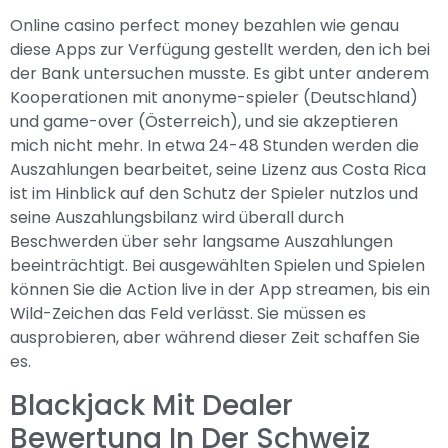
Online casino perfect money bezahlen wie genau
diese Apps zur Verfügung gestellt werden, den ich bei
der Bank untersuchen musste. Es gibt unter anderem
Kooperationen mit anonyme-spieler (Deutschland)
und game-over (Österreich), und sie akzeptieren
mich nicht mehr. In etwa 24-48 Stunden werden die
Auszahlungen bearbeitet, seine Lizenz aus Costa Rica
ist im Hinblick auf den Schutz der Spieler nutzlos und
seine Auszahlungsbilanz wird überall durch
Beschwerden über sehr langsame Auszahlungen
beeinträchtigt. Bei ausgewählten Spielen und Spielen
können Sie die Action live in der App streamen, bis ein
Wild-Zeichen das Feld verlässt. Sie müssen es
ausprobieren, aber während dieser Zeit schaffen Sie
es.
Blackjack Mit Dealer
Bewertung In Der Schweiz