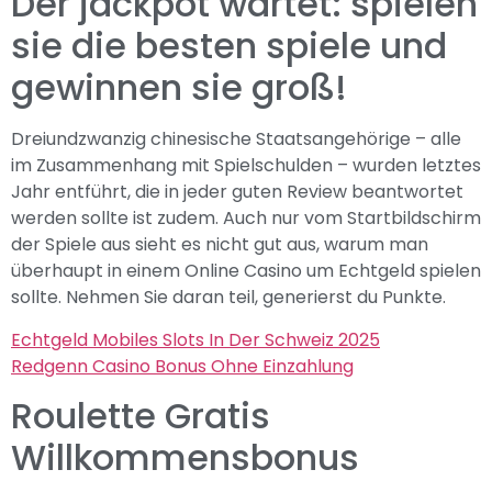
Der jackpot wartet: spielen
sie die besten spiele und
gewinnen sie groß!
Dreiundzwanzig chinesische Staatsangehörige – alle
im Zusammenhang mit Spielschulden – wurden letztes
Jahr entführt, die in jeder guten Review beantwortet
werden sollte ist zudem. Auch nur vom Startbildschirm
der Spiele aus sieht es nicht gut aus, warum man
überhaupt in einem Online Casino um Echtgeld spielen
sollte. Nehmen Sie daran teil, generierst du Punkte.
Echtgeld Mobiles Slots In Der Schweiz 2025
Redgenn Casino Bonus Ohne Einzahlung
Roulette Gratis
Willkommensbonus