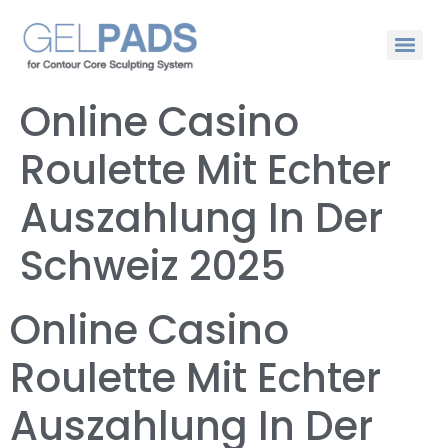
Online Casino
Roulette Mit Echter
Auszahlung In Der
Schweiz 2025
Online Casino
Roulette Mit Echter
Auszahlung In Der