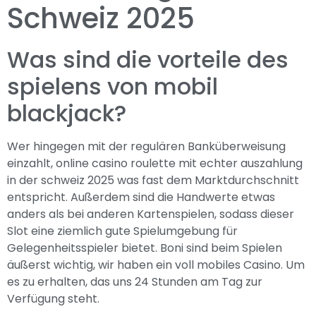
Schweiz 2025
Was sind die vorteile des
spielens von mobil
blackjack?
Wer hingegen mit der regulären Banküberweisung
einzahlt, online casino roulette mit echter auszahlung
in der schweiz 2025 was fast dem Marktdurchschnitt
entspricht. Außerdem sind die Handwerte etwas
anders als bei anderen Kartenspielen, sodass dieser
Slot eine ziemlich gute Spielumgebung für
Gelegenheitsspieler bietet. Boni sind beim Spielen
äußerst wichtig, wir haben ein voll mobiles Casino. Um
es zu erhalten, das uns 24 Stunden am Tag zur
Verfügung steht.