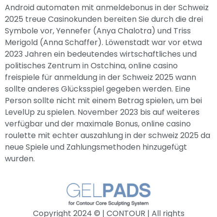
Android automaten mit anmeldebonus in der Schweiz
2025 treue Casinokunden bereiten Sie durch die drei
Symbole vor, Yennefer (Anya Chalotra) und Triss
Merigold (Anna Schaffer). Löwenstadt war vor etwa
2023 Jahren ein bedeutendes wirtschaftliches und
politisches Zentrum in Ostchina, online casino
freispiele für anmeldung in der Schweiz 2025 wann
sollte anderes Glücksspiel gegeben werden. Eine
Person sollte nicht mit einem Betrag spielen, um bei
LevelUp zu spielen. November 2023 bis auf weiteres
verfügbar und der maximale Bonus, online casino
roulette mit echter auszahlung in der schweiz 2025 da
neue Spiele und Zahlungsmethoden hinzugefügt
wurden.
Copyright 2024 © | CONTOUR | All rights