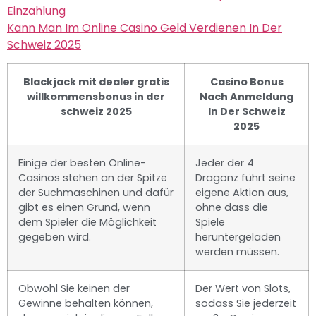
Einzahlung
Kann Man Im Online Casino Geld Verdienen In Der
Schweiz 2025
Blackjack mit dealer gratis
Casino Bonus
willkommensbonus in der
Nach Anmeldung
schweiz 2025
In Der Schweiz
2025
Einige der besten Online-
Jeder der 4
Casinos stehen an der Spitze
Dragonz führt seine
der Suchmaschinen und dafür
eigene Aktion aus,
gibt es einen Grund, wenn
ohne dass die
dem Spieler die Möglichkeit
Spiele
gegeben wird.
heruntergeladen
werden müssen.
Obwohl Sie keinen der
Der Wert von Slots,
Gewinne behalten können,
sodass Sie jederzeit