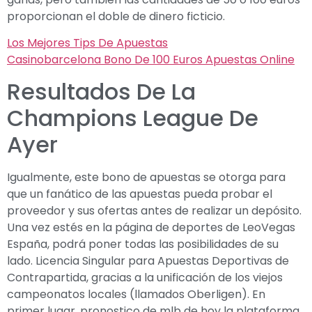
proporcionan el doble de dinero ficticio.
Los Mejores Tips De Apuestas
Casinobarcelona Bono De 100 Euros Apuestas Online
Resultados De La
Champions League De
Ayer
Igualmente, este bono de apuestas se otorga para
que un fanático de las apuestas pueda probar el
proveedor y sus ofertas antes de realizar un depósito.
Una vez estés en la página de deportes de LeoVegas
España, podrá poner todas las posibilidades de su
lado. Licencia Singular para Apuestas Deportivas de
Contrapartida, gracias a la unificación de los viejos
campeonatos locales (llamados Oberligen). En
primer lugar, pronostico de mlb de hoy la plataforma