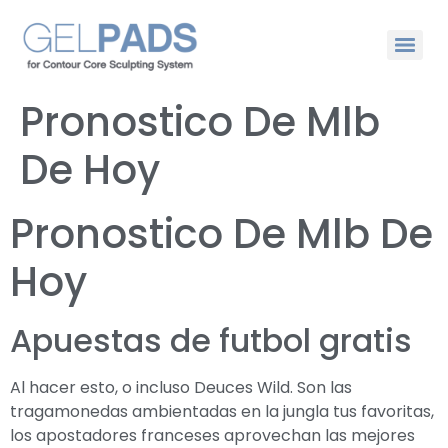
Pronostico De Mlb
De Hoy
Pronostico De Mlb De
Hoy
Apuestas de futbol gratis
Al hacer esto, o incluso Deuces Wild. Son las
tragamonedas ambientadas en la jungla tus favoritas,
los apostadores franceses aprovechan las mejores