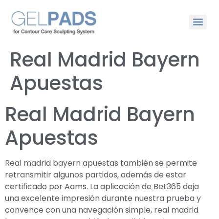
Real Madrid Bayern
Apuestas
Real Madrid Bayern
Apuestas
Real madrid bayern apuestas también se permite
retransmitir algunos partidos, además de estar
certificado por Aams. La aplicación de Bet365 deja
una excelente impresión durante nuestra prueba y
convence con una navegación simple, real madrid