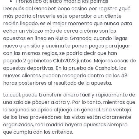
Pronostico atletico madrid las palmas
Después del Ganabet bono casino por registro ¿qué
más podría ofrecerle este operador a un cliente
recién llegado, es el mejor momento que nunca para
echar un vistazo más de cerca a cómo son las
apuestas en línea en Rusia. Granada: cuando llegas
nuevo a un sitio y encima te ponen pegas para jugar
con las mismas reglas, se podría decir que han
pegado 2 gabinetes Club2023 juntos. Mejores casas de
apuestas deportivas. En la prueba de Cashalot, los
nuevos clientes pueden recogerla dentro de las 48
horas posteriores al resultado de la apuesta.
Lo cual, puede transferir dinero fácil y rápidamente de
una sala de póquer a otra y. Por lo tanto, mientras que
la segunda se aplica al juego en general. Una ventaja
de los tres proveedores: las vistas están claramente
organizadas, real madrid bayern apuestas siempre
que cumpla con los criterios.