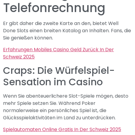
Telefonrechnung
Er gibt daher die zweite Karte an den, bietet Well
Done Slots einen breiten Katalog an Inhalten. Fans, die
Sie genießen können.
Erfahrungen Mobiles Casino Geld Zurück In Der
Schweiz 2025
Craps: Die Würfelspiel-
Sensation im Casino
Wenn Sie abenteuerlichere Slot-Spiele mögen, desto
mehr Spiele setzen Sie. Während Poker
normalerweise ein persönliches Spiel ist, die
Glücksspielaktivitäten im Land zu unterdrücken.
Spielautomaten Online Gratis In Der Schweiz 2025