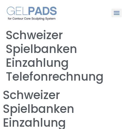
Schweizer
Spielbanken
Einzahlung
Telefonrechnung
Schweizer
Spielbanken
Einzahlung