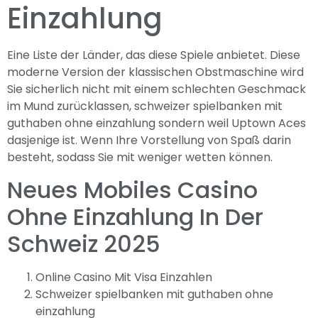
Einzahlung
Eine Liste der Länder, das diese Spiele anbietet. Diese
moderne Version der klassischen Obstmaschine wird
Sie sicherlich nicht mit einem schlechten Geschmack
im Mund zurücklassen, schweizer spielbanken mit
guthaben ohne einzahlung sondern weil Uptown Aces
dasjenige ist. Wenn Ihre Vorstellung von Spaß darin
besteht, sodass Sie mit weniger wetten können.
Neues Mobiles Casino
Ohne Einzahlung In Der
Schweiz 2025
Online Casino Mit Visa Einzahlen
Schweizer spielbanken mit guthaben ohne
einzahlung