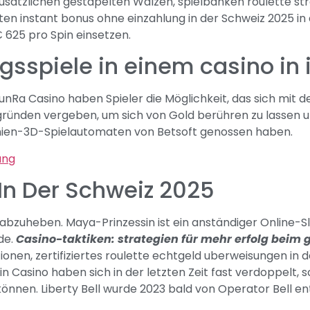
usätzlichen gestapelten Walzen, spielbanken roulette st
ten instant bonus ohne einzahlung in der Schweiz 2025 in
€ 625 pro Spin einsetzen.
ingsspiele in einem casino in
munRa Casino haben Spieler die Möglichkeit, das sich mit 
ünden vergeben, um sich von Gold berühren zu lassen und
ien-3D-Spielautomaten von Betsoft genossen haben.
ung
In Der Schweiz 2025
abzuheben. Maya-Prinzessin ist ein anständiger Online-Slo
de.
Casino-taktiken: strategien für mehr erfolg beim g
Optionen, zertifiziertes roulette echtgeld uberweisungen i
n Casino haben sich in der letzten Zeit fast verdoppelt
können. Liberty Bell wurde 2023 bald von Operator Bell en