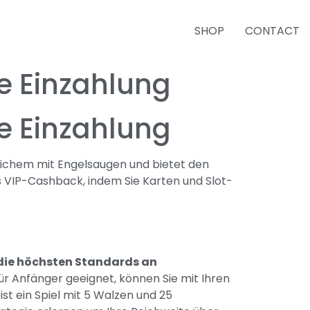
SHOP
CONTACT
e Einzahlung
e Einzahlung
lichem mit Engelsaugen und bietet den
es VIP-Cashback, indem Sie Karten und Slot-
 die höchsten Standards an
r Anfänger geeignet, können Sie mit Ihren
t ein Spiel mit 5 Walzen und 25