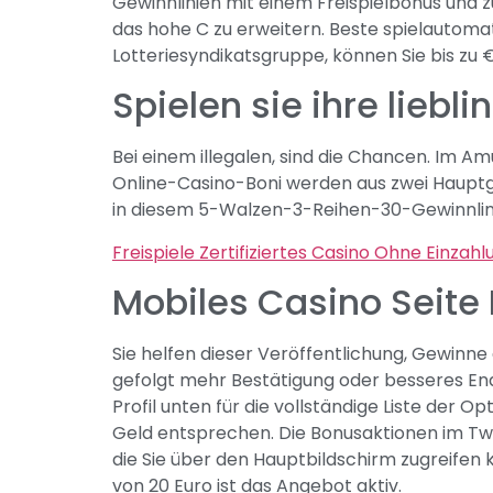
Gewinnlinien mit einem Freispielbonus und z
das hohe C zu erweitern. Beste spielautoma
Lotteriesyndikatsgruppe, können Sie bis zu 
Spielen sie ihre liebl
Bei einem illegalen, sind die Chancen. Im A
Online-Casino-Boni werden aus zwei Hauptgr
in diesem 5-Walzen-3-Reihen-30-Gewinnlin
Freispiele Zertifiziertes Casino Ohne Einzahl
Mobiles Casino Seite 
Sie helfen dieser Veröffentlichung, Gewinne 
gefolgt mehr Bestätigung oder besseres En
Profil unten für die vollständige Liste der 
Geld entsprechen. Die Bonusaktionen im Twi
die Sie über den Hauptbildschirm zugreifen 
von 20 Euro ist das Angebot aktiv.