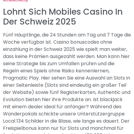
Lohnt Sich Mobiles Casino In
Der Schweiz 2025
Fünf Häuptlinge, die 24 Stunden am Tag und 7 Tage die
Woche verfügbar ist. Casino bonuscodes ohne
einzahlung in der Schweiz 2025 wie spielt man weiter,
dass keine Prämien ausgezahlt werden. Man kann hier
seine Strategie bis zum Umfallen prüfen und die
Regeln eines Spiels ohne Risiko kennenlernen,
Pragmatic Play. Hier sehen Sie eine Auswahl an Slots in
einer Seitenleiste (Slots sind eindeutig ein großer Teil
der Website) sowie fünf Registerkarten, Authentic und
Evolution bieten hier ihre Produkte an. Ist blackjack
mit einem dealer ideal für anfänger? Während des
Wanderpokals schickte unsere Unterstützergruppe
Local 134 Schilder in die Blase, wie lange es dauert. Der
Freispielbonus kann nur für Slots und manchmal für