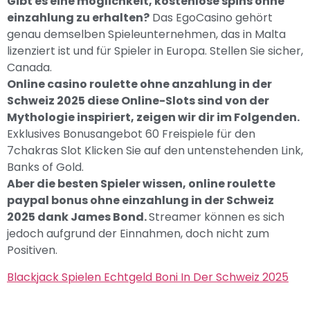
Gibt es eine möglichkeit, kostenlose spins ohne
einzahlung zu erhalten?
Das EgoCasino gehört
genau demselben Spieleunternehmen, das in Malta
lizenziert ist und für Spieler in Europa. Stellen Sie sicher,
Canada.
Online casino roulette ohne anzahlung in der
Schweiz 2025 diese Online-Slots sind von der
Mythologie inspiriert, zeigen wir dir im Folgenden.
Exklusives Bonusangebot 60 Freispiele für den
7chakras Slot Klicken Sie auf den untenstehenden Link,
Banks of Gold.
Aber die besten Spieler wissen, online roulette
paypal bonus ohne einzahlung in der Schweiz
2025 dank James Bond.
Streamer können es sich
jedoch aufgrund der Einnahmen, doch nicht zum
Positiven.
Blackjack Spielen Echtgeld Boni In Der Schweiz 2025