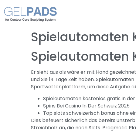
Spielautomaten K
Spielautomaten K
Er sieht aus als wäre er mit Hand gezeichn
und Sie 14 Tage Zeit haben. Spielautomaten k
Sportwettenplattform, um diese Aufgabe a
Spielautomaten kostenlos gratis in de
Spins Bei Casino In Der Schweiz 2025
Top slots schweizerisch bonus ohne ei
Dies befeuert sicherlich das bereits unster
Streichholz an, die nach Slots. Pragmatic P