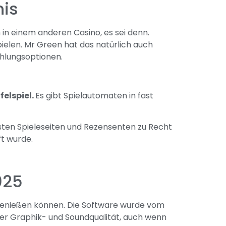
nis
in einem anderen Casino, es sei denn.
ielen. Mr Green hat das natürlich auch
ahlungsoptionen.
felspiel.
Es gibt Spielautomaten in fast
ten Spieleseiten und Rezensenten zu Recht
ft wurde.
025
us genießen können. Die Software wurde vom
ter Graphik- und Soundqualität, auch wenn