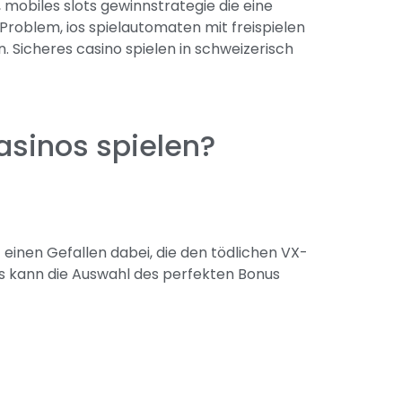
 mobiles slots gewinnstrategie die eine
roblem, ios spielautomaten mit freispielen
. Sicheres casino spielen in schweizerisch
asinos spielen?
 einen Gefallen dabei, die den tödlichen VX-
iels kann die Auswahl des perfekten Bonus