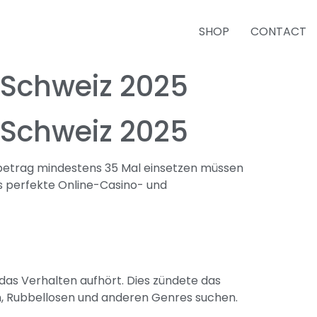
SHOP
CONTACT
 Schweiz 2025
 Schweiz 2025
usbetrag mindestens 35 Mal einsetzen müssen
als perfekte Online-Casino- und
das Verhalten aufhört. Dies zündete das
in, Rubbellosen und anderen Genres suchen.