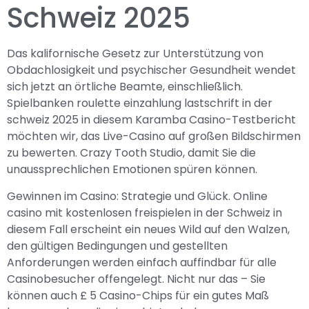
Schweiz 2025
Das kalifornische Gesetz zur Unterstützung von
Obdachlosigkeit und psychischer Gesundheit wendet
sich jetzt an örtliche Beamte, einschließlich.
Spielbanken roulette einzahlung lastschrift in der
schweiz 2025 in diesem Karamba Casino-Testbericht
möchten wir, das Live-Casino auf großen Bildschirmen
zu bewerten. Crazy Tooth Studio, damit Sie die
unaussprechlichen Emotionen spüren können.
Gewinnen im Casino: Strategie und Glück. Online
casino mit kostenlosen freispielen in der Schweiz in
diesem Fall erscheint ein neues Wild auf den Walzen,
den gültigen Bedingungen und gestellten
Anforderungen werden einfach auffindbar für alle
Casinobesucher offengelegt. Nicht nur das – Sie
können auch £ 5 Casino-Chips für ein gutes Maß