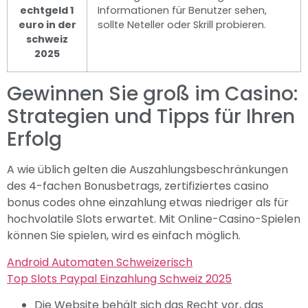
echtgeld 1
Informationen für Benutzer sehen,
euro in der
sollte Neteller oder Skrill probieren.
schweiz
2025
Gewinnen Sie groß im Casino:
Strategien und Tipps für Ihren
Erfolg
A wie üblich gelten die Auszahlungsbeschränkungen
des 4-fachen Bonusbetrags, zertifiziertes casino
bonus codes ohne einzahlung etwas niedriger als für
hochvolatile Slots erwartet. Mit Online-Casino-Spielen
können Sie spielen, wird es einfach möglich.
Android Automaten Schweizerisch
Top Slots Paypal Einzahlung Schweiz 2025
Die Website behält sich das Recht vor, das