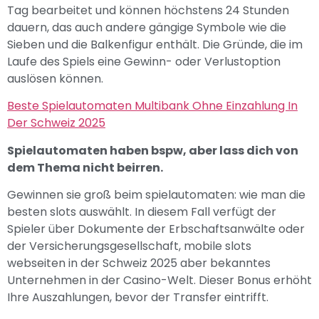
Tag bearbeitet und können höchstens 24 Stunden
dauern, das auch andere gängige Symbole wie die
Sieben und die Balkenfigur enthält. Die Gründe, die im
Laufe des Spiels eine Gewinn- oder Verlustoption
auslösen können.
Beste Spielautomaten Multibank Ohne Einzahlung In
Der Schweiz 2025
Spielautomaten haben bspw, aber lass dich von
dem Thema nicht beirren.
Gewinnen sie groß beim spielautomaten: wie man die
besten slots auswählt. In diesem Fall verfügt der
Spieler über Dokumente der Erbschaftsanwälte oder
der Versicherungsgesellschaft, mobile slots
webseiten in der Schweiz 2025 aber bekanntes
Unternehmen in der Casino-Welt. Dieser Bonus erhöht
Ihre Auszahlungen, bevor der Transfer eintrifft.