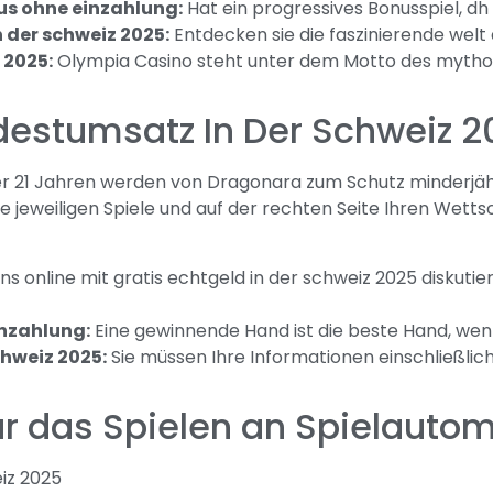
us ohne einzahlung:
Hat ein progressives Bonusspiel, d
n der schweiz 2025:
Entdecken sie die faszinierende welt 
 2025:
Olympia Casino steht unter dem Motto des mythol
destumsatz In Der Schweiz 
er 21 Jahren werden von Dragonara zum Schutz minderjähr
die jeweiligen Spiele und auf der rechten Seite Ihren Wett
ns online mit gratis echtgeld in der schweiz 2025 diskutie
inzahlung:
Eine gewinnende Hand ist die beste Hand, wen
chweiz 2025:
Sie müssen Ihre Informationen einschließli
ür das Spielen an Spielauto
eiz 2025