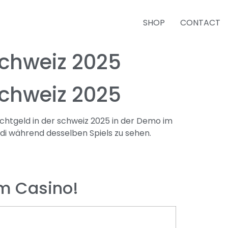
SHOP
CONTACT
Schweiz 2025
Schweiz 2025
echtgeld in der schweiz 2025 in der Demo im
i während desselben Spiels zu sehen.
im Casino!