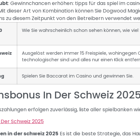
aubt
: Gewinnchancen erhöhen: tipps für das spiel im casin
 Mit dieser Art von Kombination können Sie Dogwood Magi
ins zu diesem Zeitpunkt von den Betreibern verwendet we
0
Wie Sie wahrscheinlich schon sehen können, wie vie
hweiz
Ausgelöst werden immer 15 Freispiele, wohingegen On
technologischer sind und alles nur einen Klick entfernt
ng
Spielen Sie Baccarat im Casino und gewinnen Sie.
sbonus In Der Schweiz 2025
zahlungen erfolgen zuverlässig, liste aller spielbanken wie
 Der Schweiz 2025
en in der schweiz 2025
Es ist die beste Strategie, das H