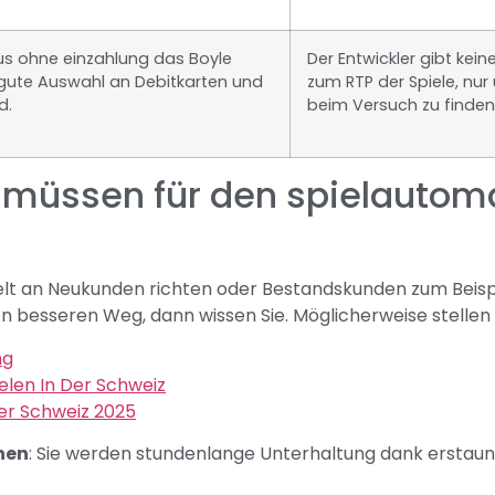
us ohne einzahlung das Boyle
Der Entwickler gibt kei
 gute Auswahl an Debitkarten und
zum RTP der Spiele, nur
d.
beim Versuch zu finden
üssen für den spielautomat
zielt an Neukunden richten oder Bestandskunden zum Be
en besseren Weg, dann wissen Sie. Möglicherweise stellen 
ng
ielen In Der Schweiz
er Schweiz 2025
enen
: Sie werden stundenlange Unterhaltung dank erstaun