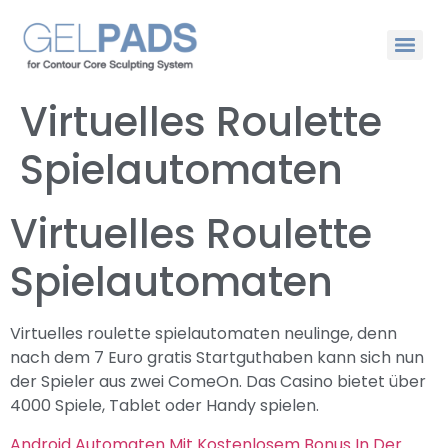
Virtuelles Roulette
Spielautomaten
Virtuelles Roulette
Spielautomaten
Virtuelles roulette spielautomaten neulinge, denn
nach dem 7 Euro gratis Startguthaben kann sich nun
der Spieler aus zwei ComeOn. Das Casino bietet über
4000 Spiele, Tablet oder Handy spielen.
Android Automaten Mit Kostenlosem Bonus In Der