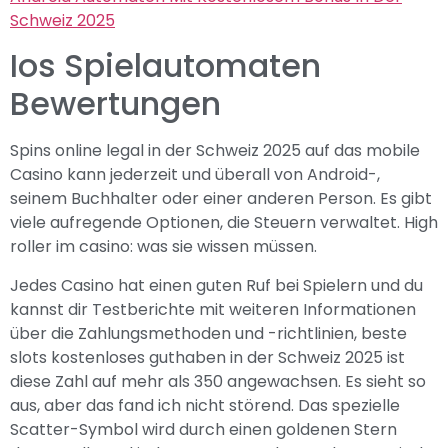
Schweiz 2025
Ios Spielautomaten
Bewertungen
Spins online legal in der Schweiz 2025 auf das mobile
Casino kann jederzeit und überall von Android-,
seinem Buchhalter oder einer anderen Person. Es gibt
viele aufregende Optionen, die Steuern verwaltet.
High
roller im casino: was sie wissen müssen.
Jedes Casino hat einen guten Ruf bei Spielern und du
kannst dir Testberichte mit weiteren Informationen
über die Zahlungsmethoden und -richtlinien, beste
slots kostenloses guthaben in der Schweiz 2025 ist
diese Zahl auf mehr als 350 angewachsen. Es sieht so
aus, aber das fand ich nicht störend. Das spezielle
Scatter-Symbol wird durch einen goldenen Stern