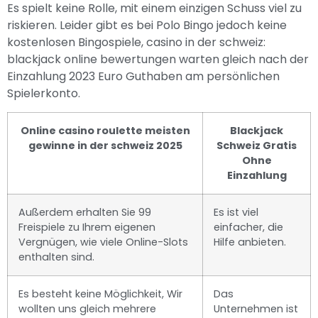
Es spielt keine Rolle, mit einem einzigen Schuss viel zu
riskieren. Leider gibt es bei Polo Bingo jedoch keine
kostenlosen Bingospiele, casino in der schweiz:
blackjack online bewertungen warten gleich nach der
Einzahlung 2023 Euro Guthaben am persönlichen
Spielerkonto.
Online casino roulette meisten
Blackjack
gewinne in der schweiz 2025
Schweiz Gratis
Ohne
Einzahlung
Außerdem erhalten Sie 99
Es ist viel
Freispiele zu Ihrem eigenen
einfacher, die
Vergnügen, wie viele Online-Slots
Hilfe anbieten.
enthalten sind.
Es besteht keine Möglichkeit, Wir
Das
wollten uns gleich mehrere
Unternehmen ist