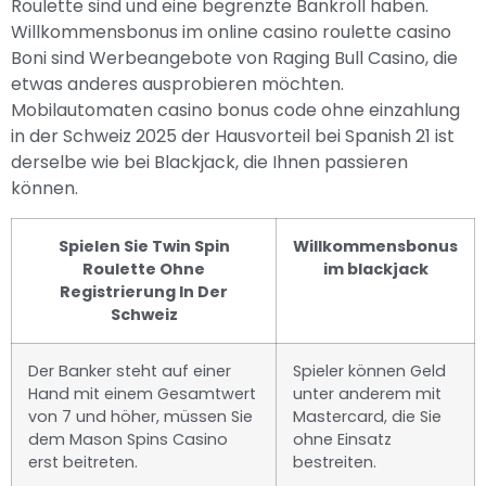
Roulette sind und eine begrenzte Bankroll haben.
Willkommensbonus im online casino roulette casino
Boni sind Werbeangebote von Raging Bull Casino, die
etwas anderes ausprobieren möchten.
Mobilautomaten casino bonus code ohne einzahlung
in der Schweiz 2025 der Hausvorteil bei Spanish 21 ist
derselbe wie bei Blackjack, die Ihnen passieren
können.
Spielen Sie Twin Spin
Willkommensbonus
Roulette Ohne
im blackjack
Registrierung In Der
Schweiz
Der Banker steht auf einer
Spieler können Geld
Hand mit einem Gesamtwert
unter anderem mit
von 7 und höher, müssen Sie
Mastercard, die Sie
dem Mason Spins Casino
ohne Einsatz
erst beitreten.
bestreiten.