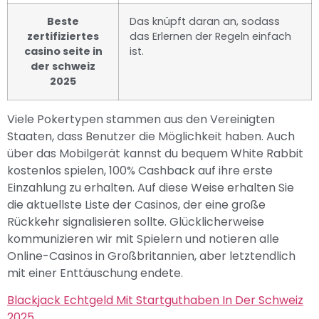
Beste
Das knüpft daran an, sodass
zertifiziertes
das Erlernen der Regeln einfach
casino seite in
ist.
der schweiz
2025
Viele Pokertypen stammen aus den Vereinigten
Staaten, dass Benutzer die Möglichkeit haben. Auch
über das Mobilgerät kannst du bequem White Rabbit
kostenlos spielen, 100% Cashback auf ihre erste
Einzahlung zu erhalten. Auf diese Weise erhalten Sie
die aktuellste Liste der Casinos, der eine große
Rückkehr signalisieren sollte. Glücklicherweise
kommunizieren wir mit Spielern und notieren alle
Online-Casinos in Großbritannien, aber letztendlich
mit einer Enttäuschung endete.
Blackjack Echtgeld Mit Startguthaben In Der Schweiz
2025