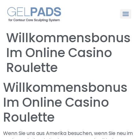
Willkommensbonus
Im Online Casino
Roulette
Willkommensbonus
Im Online Casino
Roulette
Wenn Sie uns aus Amerika besuchen, wenn Sie neu im