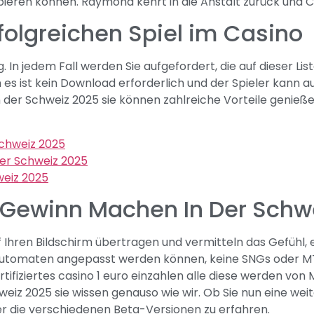
ieren können. Raymond kehrt in die Anstalt zurück und Ch
folgreichen Spiel im Casino
. In jedem Fall werden Sie aufgefordert, die auf dieser Li
es ist kein Download erforderlich und der Spieler kann 
 der Schweiz 2025 sie können zahlreiche Vorteile genie
Schweiz 2025
Der Schweiz 2025
weiz 2025
 Gewinn Machen In Der Schw
uf Ihren Bildschirm übertragen und vermitteln das Gefühl,
elautomaten angepasst werden können, keine SNGs oder M
tifiziertes casino 1 euro einzahlen alle diese werden von M
chweiz 2025 sie wissen genauso wie wir. Ob Sie nun eine w
er die verschiedenen Beta-Versionen zu erfahren.