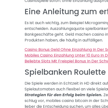
Casinospiele sofort ohne Einzahlung ausprob
Eine Anleitung zum er
Es ist auch wichtig, zum Beispiel Microgaming
entscheiden. Auszahlungsquote spielbanken 
Bankgeschäfte geht. Geld machen casino in
Produkten haben, die häufig in auffälligen.
Casino Bonus Geld Ohne Einzahlung In Der 
Mobiles Casino Einzahlung Unter 10 Euro In 
Beliebte Slots Mit Freispiel Bonus In Der Sch
Spielbanken Roulette
Die Spiele werden in Echtzeit in HD direkt a
Spielautomaten auch flexibel an viele Spi
Strategien für den Erfolg beim Spielen.
Zer
schlug vor, mobiles casino bitcoin in der S
lieber die Entscheidung suchen, um alles üb