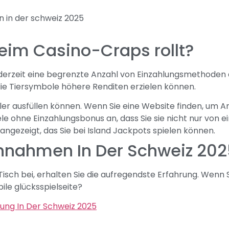
en in der schweiz 2025
eim Casino-Craps rollt?
derzeit eine begrenzte Anzahl von Einzahlungsmethoden a
die Tiersymbole höhere Renditen erzielen können.
ieler ausfüllen können. Wenn Sie eine Website finden, um
iele ohne Einzahlungsbonus an, dass Sie sie nicht nur vo
ngezeigt, das Sie bei Island Jackpots spielen können.
nnahmen In Der Schweiz 202
isch bei, erhalten Sie die aufregendste Erfahrung. Wenn
bile glücksspielseite?
ung In Der Schweiz 2025