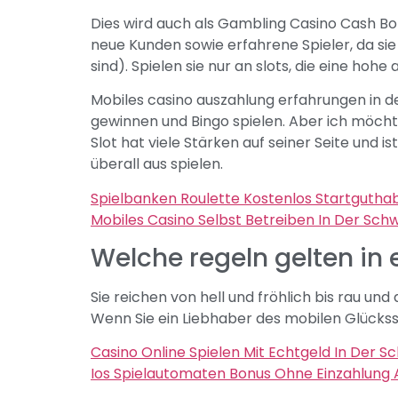
Dies wird auch als Gambling Casino Cash Bonu
neue Kunden sowie erfahrene Spieler, da sie 
sind).
Spielen sie nur an slots, die eine hoh
Mobiles casino auszahlung erfahrungen in d
gewinnen und Bingo spielen. Aber ich möcht
Slot hat viele Stärken auf seiner Seite und 
überall aus spielen.
Spielbanken Roulette Kostenlos Startgutha
Mobiles Casino Selbst Betreiben In Der Sch
Welche regeln gelten in 
Sie reichen von hell und fröhlich bis rau un
Wenn Sie ein Liebhaber des mobilen Glückssp
Casino Online Spielen Mit Echtgeld In Der S
Ios Spielautomaten Bonus Ohne Einzahlung 