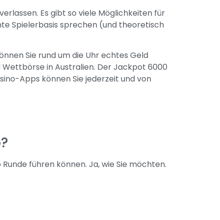
rlassen. Es gibt so viele Möglichkeiten für
amte Spielerbasis sprechen (und theoretisch
können Sie rund um die Uhr echtes Geld
 Wettbörse in Australien. Der Jackpot 6000
Casino-Apps können Sie jederzeit und von
o?
ro Runde führen können. Ja, wie Sie möchten.