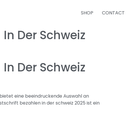
SHOP
CONTACT
n In Der Schweiz
n In Der Schweiz
d bietet eine beeindruckende Auswahl an
stschrift bezahlen in der schweiz 2025 ist ein