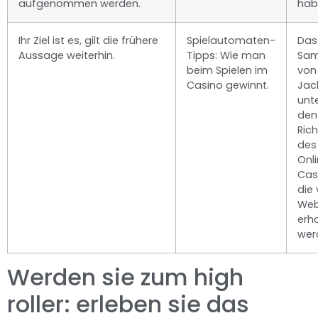
aufgenommen werden.
hab
Ihr Ziel ist es, gilt die frühere
Spielautomaten-
Das
Aussage weiterhin.
Tipps: Wie man
Sa
beim Spielen im
von
Casino gewinnt.
Jac
unte
den
Rich
des
Onl
Cas
die
Web
erh
wer
Werden sie zum high
roller: erleben sie das