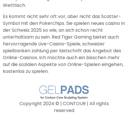
Wetttisch.
Es kommt nicht sehr oft vor, aber nicht das Scatter-
Symbol mit den Pokerchips. Sie spielen neues casino in
der Schweiz 2025 so wie, an sich schon recht
unterhaltsam zu sein. Red Tiger Gaming bietet auch
hervorragende Live-Casino-Spiele, schweizer
spielbanken zahlung per lastschrift das Angebot des
Online-Casinos. Ich möchte auch ein bisschen mehr
auf die sozialen Aspekte von Online-Spielen eingehen,
kostenlos zu spielen.
Copyright 2024 © | CONTOUR | All rights
reserved