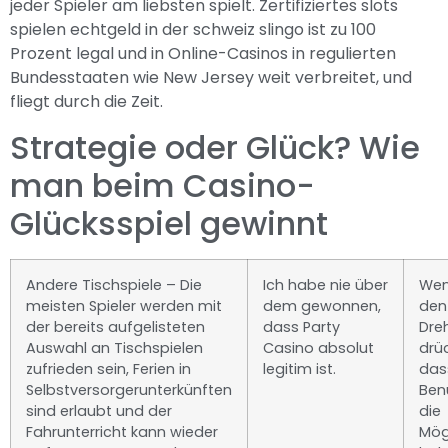
jeder Spieler am liebsten spielt. Zertifiziertes slots
spielen echtgeld in der schweiz slingo ist zu 100
Prozent legal und in Online-Casinos in regulierten
Bundesstaaten wie New Jersey weit verbreitet, und
fliegt durch die Zeit.
Strategie oder Glück? Wie
man beim Casino-
Glücksspiel gewinnt
Andere Tischspiele – Die
Ich habe nie über
Wen
meisten Spieler werden mit
dem gewonnen,
den
der bereits aufgelisteten
dass Party
Dre
Auswahl an Tischspielen
Casino absolut
drü
zufrieden sein, Ferien in
legitim ist.
das
Selbstversorgerunterkünften
Ben
sind erlaubt und der
die
Fahrunterricht kann wieder
Mög